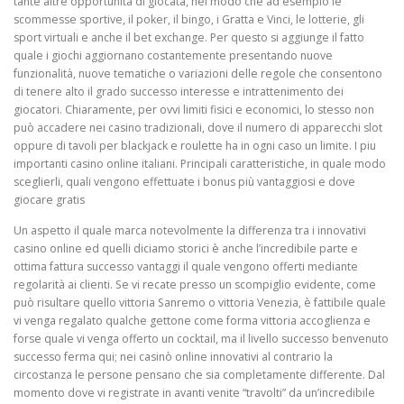
tante altre opportunità di giocata, nel modo che ad esempio le
scommesse sportive, il poker, il bingo, i Gratta e Vinci, le lotterie, gli
sport virtuali e anche il bet exchange. Per questo si aggiunge il fatto
quale i giochi aggiornano costantemente presentando nuove
funzionalità, nuove tematiche o variazioni delle regole che consentono
di tenere alto il grado successo interesse e intrattenimento dei
giocatori. Chiaramente, per ovvi limiti fisici e economici, lo stesso non
può accadere nei casino tradizionali, dove il numero di apparecchi slot
oppure di tavoli per blackjack e roulette ha in ogni caso un limite. I piu
importanti casino online italiani. Principali caratteristiche, in quale modo
sceglierli, quali vengono effettuate i bonus più vantaggiosi e dove
giocare gratis
Un aspetto il quale marca notevolmente la differenza tra i innovativi
casino online ed quelli diciamo storici è anche l’incredibile parte e
ottima fattura successo vantaggi il quale vengono offerti mediante
regolarità ai clienti. Se vi recate presso un scompiglio evidente, come
può risultare quello vittoria Sanremo o vittoria Venezia, è fattibile quale
vi venga regalato qualche gettone come forma vittoria accoglienza e
forse quale vi venga offerto un cocktail, ma il livello successo benvenuto
successo ferma qui; nei casinò online innovativi al contrario la
circostanza le persone pensano che sia completamente differente. Dal
momento dove vi registrate in avanti venite “travolti” da un’incredibile