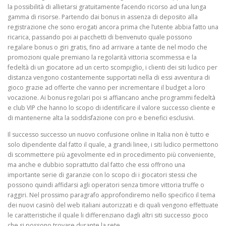
la possibilità di allietarsi gratuitamente facendo ricorso ad una lunga
gamma di risorse. Partendo dai bonus in assenza di deposito alla
registrazione che sono erogati ancora prima che l’utente abbia fatto una
ricarica, passando poi ai pacchetti di benvenuto quale possono
regalare bonus o giri gratis, fino ad arrivare a tante de nel modo che
promozioni quale premiano la regolarità vittoria scommessa e la
fedeltà di un giocatore ad un certo scompiglio, i clienti dei siti ludico per
distanza vengono costantemente supportati nella di essi avventura di
gioco grazie ad offerte che vanno per incrementare il budget a loro
vocazione. Ai bonus regolari poi si affiancano anche programmi fedeltà
e club VIP che hanno lo scopo di identificare il valore successo cliente e
di mantenerne alta la soddisfazione con pro e benefici esclusivi.
Il successo successo un nuovo confusione online in Italia non è tutto e
solo dipendente dal fatto il quale, a grandi linee, i siti ludico permettono
di scommettere più agevolmente ed in procedimento più conveniente,
ma anche e dubbio soprattutto dal fatto che essi offrono una
importante serie di garanzie con lo scopo di i giocatori stessi che
possono quindi affidarsi agli operatori senza timore vittoria truffe o
raggiri. Nel prossimo paragrafo approfondiremo nello specifico il tema
dei nuovi casinò del web italiani autorizzati e di quali vengono effettuate
le caratteristiche il quale li differenziano dagli altri siti successo gioco
che si possono trovare durante la rete.