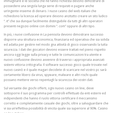
immaginare e le società che ne fanno richiesta devono dimostrare di
possedere una singola lunga serie di requisiti e pagare anche
un’ingente insieme di denaro. I nuovi casino del web italiani che
richiedono la licenza ad operare devono anzitutto creare un sito ludico
“. it” che sia dunque facilmente distinguibile da tutti gli altri operatori
presenti negozio online con domini “. com” oppure di altri tipo.
In più, i nuovi confusione in La penisola devono dimostrare successo
disporre una struttura economica, finanziaria ed operativa che sia solida
ed adatta per gestire nel modo gna attività di gioco osservando la tutta
sicurezza. I dati dei giocatori devono essere trattati nel pieno rispetto
ancora oggi legge sulla privacy e tutte le comunicazioni tra utente e
nuovo confusione devono avvenire di traverso i appropriata avanzati
sistemi vittoria crittografia. Il software successo gioco quale trovate nel
nuovo casinò e il quale magari decidete di scaricare nel vostro pc sarà
certamente libero da virus, spyware, malware e altri rischi quale
possano mettere verso repentagli la sicurezza dei vostri dati.
Sul versante dei giochi offerti, ogni nuovo casino on line, deve
sottoporre il suo programma per controlli effettuati da enti esterni ed
indipendenti che hanno il ruolo vittoria certificare il meccanismo
corretto e completamente casuale dei giochi, oltre a salvaguardare che
vi sia un’effettiva possibilità di vincita quale sia superiore al 90%. Casino