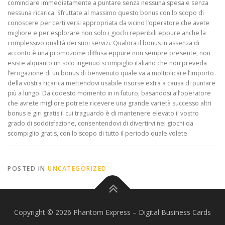
cominciare immediatamente a puntare senza nessuna spesa e senza
nessuna ricarica. Sfruttate al massimo questo bonus con lo scopo di
conoscere per certi versi appropriata da vicino l’operatore che avete
migliore e per esplorare non solo i giochi reperibili eppure anche la
complessivo qualità dei suoi servizi. Qualora il bonus in assenza di
acconto è una promozione diffusa eppure non sempre presente, non
esiste alquanto un solo ingenuo scompiglio italiano che non preveda
l’erogazione di un bonus di benvenuto quale va a moltiplicare l’importo
della vostra ricarica mettendovi usabile risorse extra a causa di puntare
più a lungo. Da codesto momento in in futuro, basandosi all’operatore
che avrete migliore potrete ricevere una grande varietà successo altri
bonus e giri gratis il cui traguardo è di mantenere elevato il vostro
grado di soddisfazione, consentendovi di divertirvi nei giochi da
scompiglio gratis, con lo scopo di tutto il periodo quale volete.
POSTED IN
UNCATEGORIZED
Copyright © 2026 Phantom Express
–
Digital Business Cards