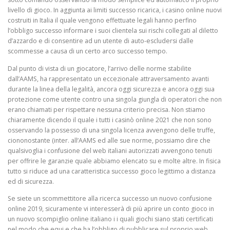
livello di gioco. In aggiunta ai limiti successo ricarica, i casino online nuovi
costruiti in Italia il quale vengono effettuate legali hanno perfino
l’obbligo successo informare i suoi clientela sui rischi collegati al diletto
d’azzardo e di consentire ad un utente di auto-escludersi dalle
scommesse a causa di un certo arco successo tempo.
Dal punto di vista di un giocatore, l’arrivo delle norme stabilite
dall’AAMS, ha rappresentato un eccezionale attraversamento avanti
durante la linea della legalità, ancora oggi sicurezza e ancora oggi sua
protezione come utente contro una singola giungla di operatori che non
erano chiamati per rispettare nessuna criterio precisa. Non stiamo
chiaramente dicendo il quale i tutti i casinò online 2021 che non sono
osservando la possesso di una singola licenza avvengono delle truffe,
ciononostante (inter. all’AAMS ed alle sue norme, possiamo dire che
qualsivoglia i confusione del web italiani autorizzati avvengono tenuti
per offrire le garanzie quale abbiamo elencato su e molte altre. In fisica
tutto si riduce ad una caratteristica successo gioco legittimo a distanza
ed di sicurezza.
Se siete un scommettitore alla ricerca successo un nuovo confusione
online 2019, sicuramente vi interesserà di più aprire un conto gioco in
un nuovo scompiglio online italiano i i quali giochi siano stati certificati
nel modo che equi e che ha l’obbligo di pubblicare sul proprio web