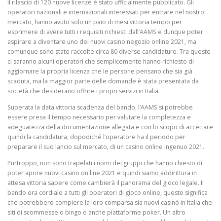
il rilascio di 120 nuove licenze è stato ufficialmente pubblicato. Gli
operatori nazionali e internazionali interessati per entrare nel nostro
mercato, hanno avuto solo un paio di mesi vittoria tempo per
esprimere di avere tutti i requisiti richiesti dall’AAMS e dunque poter
aspirare a diventare uno dei nuovi casino negozio online 2021, ma
comunque sono state raccolte circa 80 diverse candidature. Tra queste
ci saranno alcuni operatori che semplicemente hanno richiesto di
aggiornare la propria licenza che le persone pensano che sia già
scaduta, ma la maggior parte delle domande è stata presentata da
società che desiderano offrire i propri servizi in Italia.
Superata la data vittoria scadenza del bando, l’AAMS si potrebbe
essere presa il tempo necessario per valutare la completezza e
adeguatezza della documentazione allegata e con lo scopo di accettare
quindi la candidatura, dopodiché l’operatore ha il periodo per
preparare il suo lancio sul mercato, di un casino online ingenuo 2021.
Purtroppo, non sono trapelati i nomi dei gruppi che hanno chiesto di
poter aprire nuovi casino on line 2021 e quindi siamo addirittura in
attesa vittoria sapere come cambierà il panorama del gioco legale. Il
bando era cordiale a tutti gli operatori di gioco online, questo significa
che potrebbero compiere la loro comparsa sia nuovi casinò in Italia che
siti di scommesse o bingo o anche piattaforme poker. Un altro