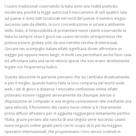
I casino tradizionali osservando la Italia sono una realtà piuttosto
moderata, poiché la legge autorizza il meccanismo di soli quattro sale
sul paese e sono tutti localizzati nel nord del paese. Il numero esiguo
successo sale da diletto, la loro concentrazione in un’unica ambiente
dello Stato, è l’impossibilità di presentare nuovi casinò osservando la
Italia ha sempre reso il gioco nei casino terrestri un’esperienza che
poteva essere goduta solo da una ristretta cerchia di interessati.
Giocare nei scompiglio italiani infatti significava dover affrontare un
viaggio più oppure meno lungo, in molti casi pernottare anche fuori casa
ed affrontare tutta una serie vittoria spese che non erano strettamente
legate con l’esperienza ludico.
Questa situazione le persone pensano che sia cambiata drasticamente,
e per il meglio, quando hanno fatto la loro comparsa nel world wide
web, i siti di gioco a distanza. I innovativi confusione online infatti
potevano essere raggiunti serenamente da chiunque avesse a
disposizione un computer e una singola connessione rete mediante una
sana velocità. Il fenomeno dei casino nuovi online si è chiaramente
prima diffuso all’estero per in aggiunta raggiungere lentamente perfino
l’Italia, grazie persino alla nascita di una singola serie successo casinò
nuovi negozio online gestiti però con lo scopo di lo più da maggiori
operatori internazionali, che proponevano i loro servizi costruiti in