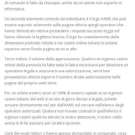
di comando è fatto da chiunque, anche da un utente non esperto in
informatica.
Un secondo elemento comodo da individuare è il logo AAMS che può
essere esposto solamente sulle pagine vittoria quegli operatori che
hanno dimostrato vittoria possedere i requisiti successo legge ed
hanno ottenuto la legittimo licenza. Il logo ha costantemente delle
dimensioni piuttosto ridotte e nei casinò online italiano lo potete
reperire verso fondo pagina se no in alto.
Terzo indizio: il volume della approvazione. Qualora un ingenuo casino
online della penisola ha fatto tutta la fatica necessaria per diventare un
operatore legale e assicurarsi una autorizzazione, verrà ben
presuntuoso vittoria esporre il numero di tale autorizzazione nelle
pagine del proprio web store.
Poi, se volete esserci sicuri al 100% di esserci capitati su un ingenuo
casino italiano del web è un sito di gioco deciso e legale, potete
arrivare direttamente nel sito dall’AAMS ed cercare nell’elenco degli
operatori autorizzati. Qualora non trovate costruiti in quell’elenco il
ingenuo casinò quale ha attirato la vostra attenzione, il nostro caldo
avviso è di far passare per un’altra opzione.
Certi dei nostri lettori ci hanno spesso domandato in consumato, cosa