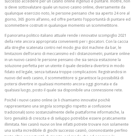
successo accedere per un casino online ingenuo e puntare. Inoltre, non
si deve sottovalutare quale un nuovo casino online, diversamente da
qualunque esercizio noto, le persone pensano che sia aperto 24 ore al
giorno, 365 giorni all’anno, ed offre pertanto l’opportunità di puntare ed
scommettere costruiti in qualunque momento un scommettitore.
Il panorama politico italiano attuale rende i innovativi scompiglio 2021
della rete ancora appropriata convenienti per i giocatori. Con la caccia
alla streghe scatenata contro nel modo gna slot machine da bar, le
limitazioni dell’orario di meccanismo ed i distanziometri, puntare online
in un nuovo casinò le persone pensano che sia senza esitazione la
soluzione perfetta per un utente il quale desidera divertirsi in modo
fidato ed legale, senza tuttavia troppe complicazioni. Registrandosi in
nuovo del web casino, il scommettitore si garantisce la possibilità di
potersi divertire in qualsiasi momento ancora oggi giornata e da
qualsiasi luogo, posto il quale sia disponibile una connessione rete.
Poiché i nuovi casino online (e li chiamiamo innovativi poichè
rappresentano una singola scompiglio rispetto ai confusione
tradizionali) sono sostanzialmente delle piattaforme informatiche, la
loro genialità di crescita e di sviluppo potrebbe essere praticamente
illimitata. Nei casinò nuovi on line infatti potrete trovare non solamente
una scelta incredibile di giochi successo casinò, ciononostante perfino