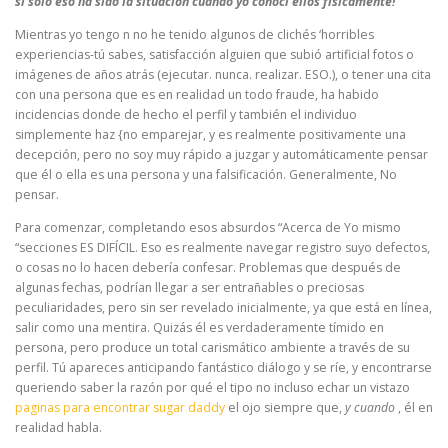
si solo eso ha sido la situación cuando yo conocí ellos físicamente!
Mientras yo tengo n no he tenido algunos de clichés ‘horribles
experiencias-tú sabes, satisfacción alguien que subió artificial fotos o
imágenes de años atrás (ejecutar. nunca. realizar. ESO.), o tener una cita
con una persona que es en realidad un todo fraude, ha habido
incidencias donde de hecho el perfil y también el individuo
simplemente haz {no emparejar, y es realmente positivamente una
decepción, pero no soy muy rápido a juzgar y automáticamente pensar
que él o ella es una persona y una falsificación. Generalmente, No
pensar.
Para comenzar, completando esos absurdos “Acerca de Yo mismo
“secciones ES DIFÍCIL. Eso es realmente navegar registro suyo defectos,
o cosas no lo hacen debería confesar. Problemas que después de
algunas fechas, podrían llegar a ser entrañables o preciosas
peculiaridades, pero sin ser revelado inicialmente, ya que está en línea,
salir como una mentira. Quizás él es verdaderamente tímido en
persona, pero produce un total carismático ambiente a través de su
perfil. Tú apareces anticipando fantástico diálogo y se ríe, y encontrarse
queriendo saber la razón por qué el tipo no incluso echar un vistazo
paginas para encontrar sugar daddy
el ojo siempre que,
y cuando
, él en
realidad habla.