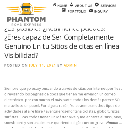
Skip to content
HOME
ABOUT US
SERVICES
PORTFOLIO
INQUIRY
¿Es posible? ¿Realmente puedes?
¿Eres capaz de Ser Completamente
Genuino En tu Sitios de citas en línea
Visibilidad?
POSTED ON
JULY 14, 2021
BY
ADMIN
Siempre que yo estoy buscando a través de citas por Internet perfiles ,
o revisando los páginas de tipos que tienen me enviaron un correo
electrónico -por con mucho el más parte, todos los demás parece SO
maravilloso en papel. Por alguna razón, Yo atraemos muchos tipos de
actividades al aire libre / aventureros-montaña ciclistas, globo turistas,
surfistas … casi todos tienen un Máster nivel y me encanta el sushi, vino,
snowboard y son usualmente queriendo algún cuerpo grave.
Hmmm …