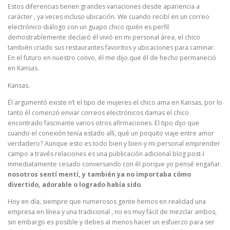
Estos diferencias tienen grandes variaciones desde apariencia a
carácter , ya veces incluso ubicación. We cuando recibí en un correo
electrónico diálogo con un guapo chico quién es perfil
demostrablemente declaró él vivió en mi personal área, el chico
también criado sus restaurantes favoritos y ubicaciones para caminar.
En el futuro en nuestro convo, él me dijo que él de hecho permaneció
en Kansas.
Kansas.
Él argumentó existe n’t el tipo de mujeres el chico ama en Kansas, por lo
tanto él comenzó enviar correos electrónicos damas el chico
encontrado fascinante varios otros afirmaciones. El tipo dijo que
cuando el conexión tenía estado allí, qué un poquito viaje entre amor
verdadero? Aunque esto es todo bien y bien-y mi personal emprender
campo a través relaciones es una publicación adicional blog post-I
inmediatamente cesado conversando con él porque yo pensé engañar.
nosotros sentí mentí, y también ya no importaba cómo
divertido, adorable o logrado había sido.
Hoy en día, siempre que numerosos gente hemos en realidad una
empresa en línea y una tradicional , no es muy fácil de mezclar ambos,
sin embargo es posible y debes al menos hacer un esfuerzo para ser